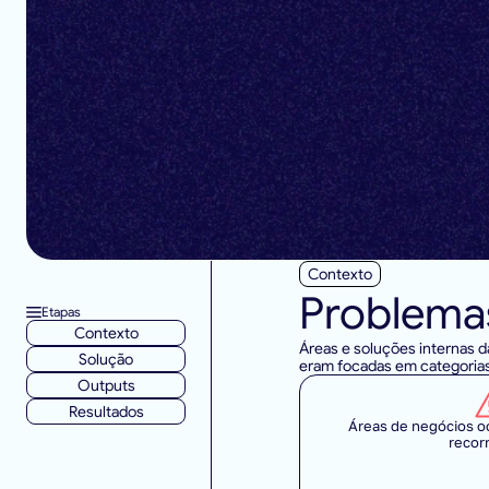
U
n
i
f
i
c
a
m
o
s
f
o
n
t
e
s
e
c
o
n
o
m
i
z
a
m
o
s
t
e
u
m
a
g
i
g
a
n
t
e
d
a
i
n
Contexto
Problemas
Etapas
Contexto
Áreas e soluções internas 
Solução
eram focadas em categoria
Outputs
Resultados
Áreas de negócios o
recor