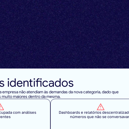
d
e
d
a
d
o
s
g
l
o
b
a
i
s
e
m
p
o
c
o
m
e
r
c
i
a
l
p
a
r
a
d
ú
s
t
r
i
a
.
 identificados
da empresa não atendiam às demandas da nova categoria, dado que 
s muito maiores dentro da mesma.
cupada com análises 
Dashboards e relatórios descentralizad
rentes
números que não se conversav