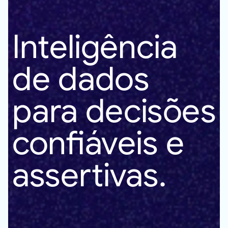
Z
e
t
a
D
a
d
o
s
Inteligência
de dados
para decisões
confiáveis e
assertivas.