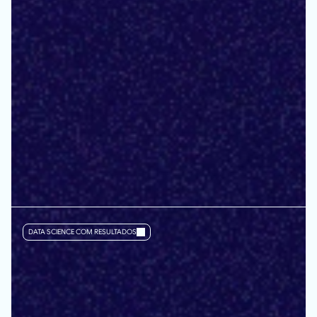
DATA SCIENCE COM RESULTADOS
Impulsionamos
indústrias
de
bens
de
consumo
e
distribuidores
com