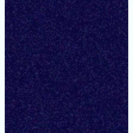
soluções
de
dados
e
insights,
focando
em
aumento
de
resultado
e
eficiência
operacional.